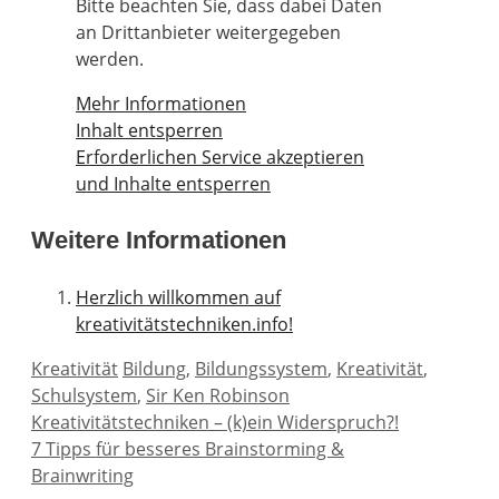
Bitte beachten Sie, dass dabei Daten
an Drittanbieter weitergegeben
werden.
Mehr Informationen
Inhalt entsperren
Erforderlichen Service akzeptieren
und Inhalte entsperren
Weitere Informationen
Herzlich willkommen auf
kreativitätstechniken.info!
Kategorien
Schlagwörter
Kreativität
Bildung
,
Bildungssystem
,
Kreativität
,
Schulsystem
,
Sir Ken Robinson
Kreativitätstechniken – (k)ein Widerspruch?!
7 Tipps für besseres Brainstorming &
Brainwriting