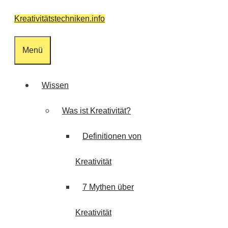
Zum
Kreativitätstechniken.info
Inhalt
springen
Menü
Wissen
Was ist Kreativität?
Definitionen von
Kreativität
7 Mythen über
Kreativität