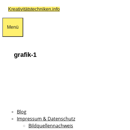
Zum
Kreativitätstechniken.info
Inhalt
springen
Menü
grafik-1
Blog
Impressum & Datenschutz
Bildquellennachweis