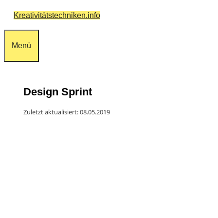
Zum
Kreativitätstechniken.info
Inhalt
springen
Menü
Design Sprint
Zuletzt aktualisiert: 08.05.2019